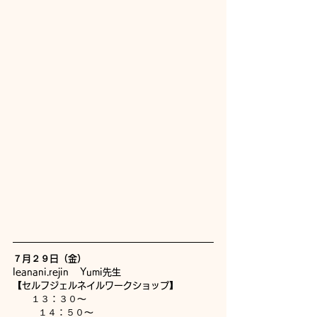
７月２９日（金）
leanani.rejin    Yumi先生
【セルフジェルネイルワークショップ】
　　１３：３０〜
         １４：５０〜