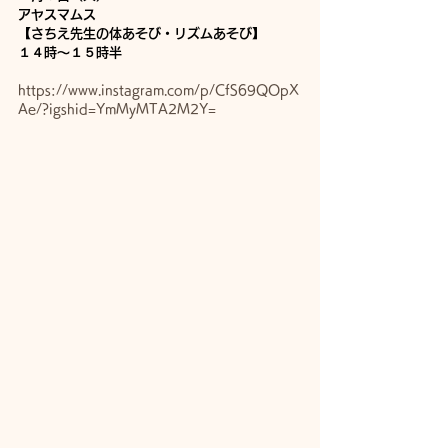
アヤスマムス　
【さちえ先生の体あそび・リズムあそび】
１４時〜１５時半
https://www.instagram.com/p/CfS69QOpX
Ae/?igshid=YmMyMTA2M2Y=