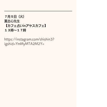
７月５日（火）
薫志心先生
【カフェ占いinアヤスカフェ】
１３時〜１７時
https://instagram.com/shishin3?
igshid=YmMyMTA2M2Y=