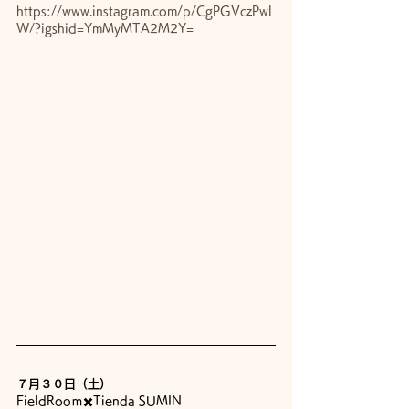
https://www.instagram.com/p/CgPGVczPwl
W/?igshid=YmMyMTA2M2Y=
７月３０日（土）
FieldRooｍ✖️Tienda SUMIN