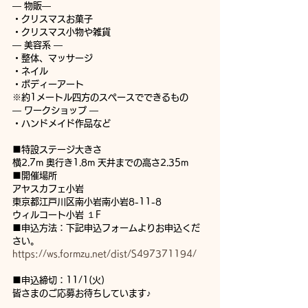
― 物販― 
・クリスマスお菓子
・クリスマス小物や雑貨
― 美容系 ―
・整体、マッサージ
・ネイル
・ボディーアート
※約1メートル四方のスペースでできるもの
― ワークショップ ―
・ハンドメイド作品など
■特設ステージ大きさ
横2.7m 奥行き1.8m 天井までの高さ2.35m
■開催場所
アヤスカフェ小岩
東京都江戸川区南小岩南小岩8-11-8
​ウィルコート小岩 １F　
■申込方法：下記申込フォームよりお申込くだ
さい。
https://ws.formzu.net/dist/S497371194/
■申込締切：11/1(火)
皆さまのご応募お待ちしています♪