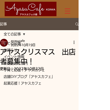
アヤスカフェ小岩
記事
全ての記事
ayasucafe
全ての記事
2022年10月19日
アヤスクリスマス 出店
お知らせ
イベント情報
者募集中！
新商品のご案内
更新日：
2022年10月22日
子育て応援！アヤスカフェ
店舗DIYブログ「アヤスカフェ」
起業応援！アヤスカフェ